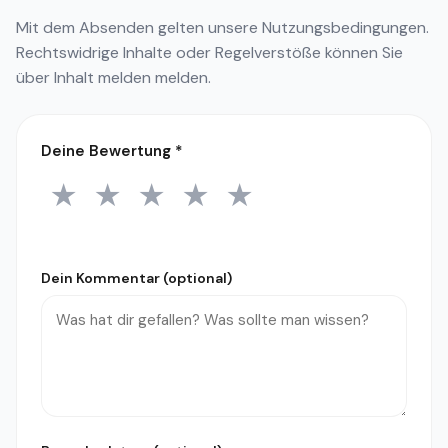
Mit dem Absenden gelten unsere
Nutzungsbedingungen
.
Rechtswidrige Inhalte oder Regelverstöße können Sie
über
Inhalt melden
melden.
Deine Bewertung
*
★
★
★
★
★
1 Stern
2 Sterne
3 Sterne
4 Sterne
5 Sterne
Dein Kommentar (optional)