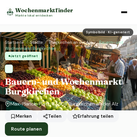
Wochenmarktfinder
Märkte lokal entdecken
Symbolbild · KI-generiert
Startseite
›
Städte
›
Burgkirchen an der Alz
›
Bauern- und
Wochenmarkt Burgkirchen
Jetzt geöffnet
Bauern- und Wochenmarkt
Burgkirchen
Max-Planck-Platz, 84508 Burgkirchen an der Alz
Erfahrung teilen
Merken
Teilen
Route planen