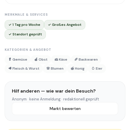
MERKMALE & SERVICES
✓ 1 Tag pro Woche
✓ Großes Angebot
✓ Standort geprüft
KATEGORIEN & ANGEBOT
🥬 Gemüse
🍎 Obst
🧀 Käse
🥖 Backwaren
🥩 Fleisch & Wurst
🌸 Blumen
🍯 Honig
🥚 Eier
Hilf anderen — wie war dein Besuch?
Anonym · keine Anmeldung · redaktionell geprüft
Markt bewerten