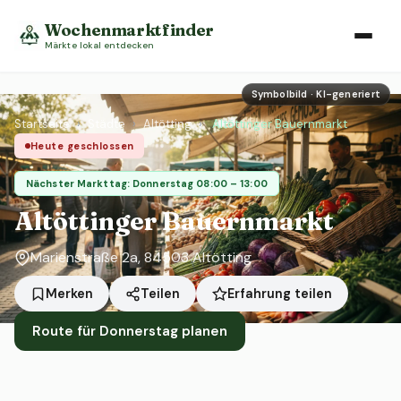
Wochenmarktfinder
Märkte lokal entdecken
Symbolbild · KI-generiert
Startseite
›
Städte
›
Altötting
›
Altöttinger Bauernmarkt
Heute geschlossen
Nächster Markttag: Donnerstag 08:00 – 13:00
Altöttinger Bauernmarkt
Marienstraße 2a, 84503 Altötting
Erfahrung teilen
Merken
Teilen
Route für Donnerstag planen