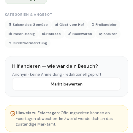
KATEGORIEN & ANGEBOT
🥬 Saisonales Gemüse
🍎 Obst vom Hof
🥚 Freilandeier
🍯 Imker-Honig
🧀 Hofkäse
🥖 Backwaren
🌿 Kräuter
🍷 Direktvermarktung
Hilf anderen — wie war dein Besuch?
Anonym · keine Anmeldung · redaktionell geprüft
Markt bewerten
Hinweis zu Feiertagen:
Öffnungszeiten können an
Feiertagen abweichen. Im Zweifel wende dich an das
zuständige Marktamt.