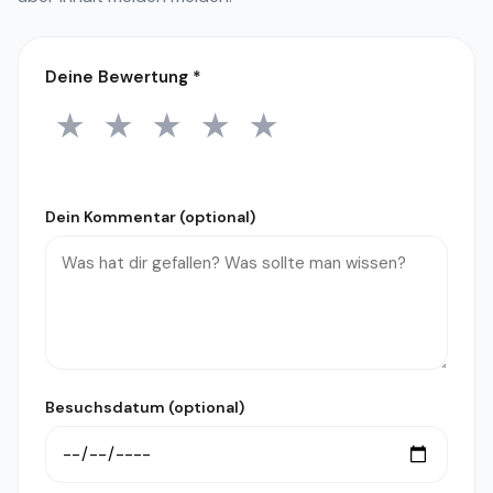
Deine Bewertung
*
★
★
★
★
★
1 Stern
2 Sterne
3 Sterne
4 Sterne
5 Sterne
Dein Kommentar (optional)
Besuchsdatum (optional)