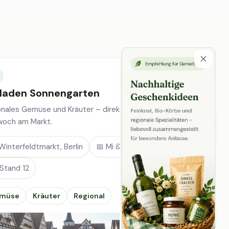
laden Sonnengarten
onales Gemüse und Kräuter – direkt vom Feld, jeden
woch am Markt.
Winterfeldtmarkt, Berlin
📅 Mi & Sa
 Stand 12
müse
Kräuter
Regional