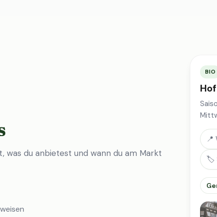
BIO
Hof
Sais
Mitt
s
📍 
st, was du anbietest und wann du am Markt
🏷️
Ge
nweisen