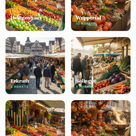
Heiligenhaus
Wuppertal
1 MARKT
10 MÄRKTE
Erkrath
Solingen
4 MÄRKTE
5 MÄRKTE