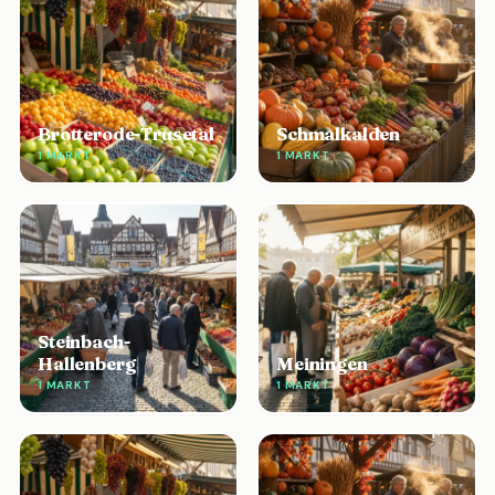
Brotterode-Trusetal
Schmalkalden
1 MARKT
1 MARKT
Steinbach-
Hallenberg
Meiningen
1 MARKT
1 MARKT