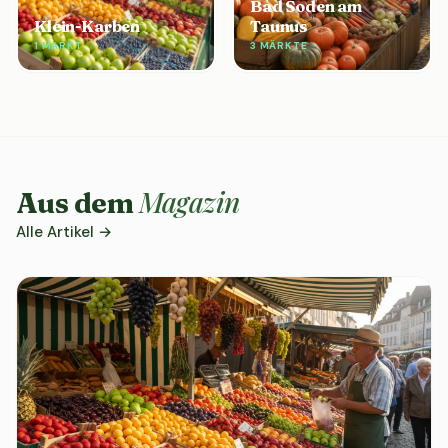
Bad Soden am
Klein-Karben
Taunus
1 MARKT
3 MÄRKTE
Magazin
Aus dem
Alle Artikel →