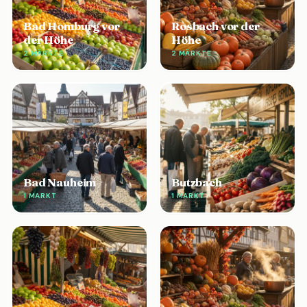
Bad Homburg vor
Rosbach vor der
der Höhe
Höhe
2 MÄRKTE
2 MÄRKTE
Bad Nauheim
Butzbach
1 MARKT
1 MARKT