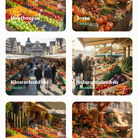
Kaufbeuren
Irsee
1 MARKT
1 MARKT
Klosterlechfeld
Schwabmünchen
1 MARKT
1 MARKT