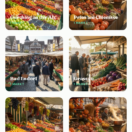
Garching an der Alz
Prien am Chiemsee
1 MARKT
1 MARKT
Bad Endorf
Grassau
1 MARKT
1 MARKT