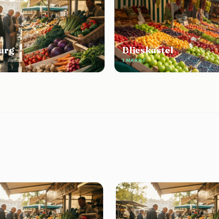
urg
Blieskastel
1 MARKT