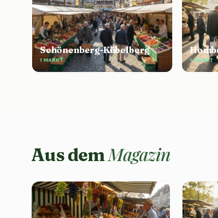
Schönenberg-Kübelberg
Homb
1 MARKT
1 MARKT
Magazin
Aus dem