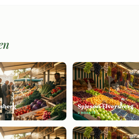
en
lsberg
Spiesen-Elversberg
2 MÄRKTE