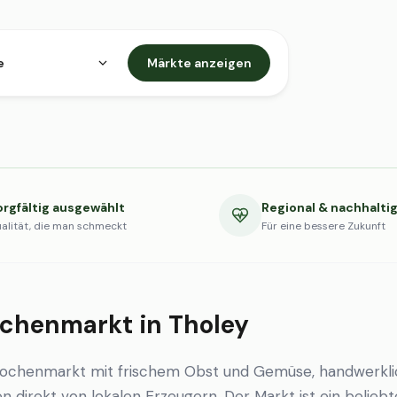
e
Märkte anzeigen
orgfältig ausgewählt
Regional & nachhalti
alität, die man schmeckt
Für eine bessere Zukunft
chenmarkt in Tholey
Wochenmarkt mit frischem Obst und Gemüse, handwerkl
en direkt von lokalen Erzeugern. Der Markt ist ein beliebt