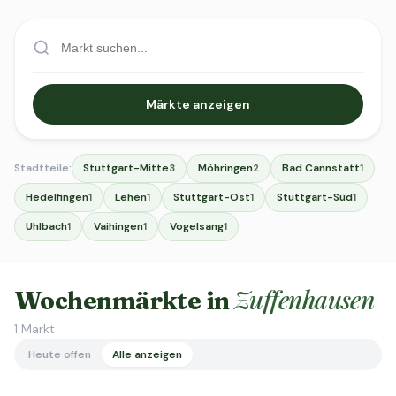
Märkte anzeigen
Stadtteile:
Stuttgart-Mitte
Möhringen
Bad Cannstatt
3
2
1
Hedelfingen
Lehen
Stuttgart-Ost
Stuttgart-Süd
1
1
1
1
Uhlbach
Vaihingen
Vogelsang
1
1
1
Zuffenhausen
Wochenmärkte in
1
Markt
Heute offen
Alle anzeigen