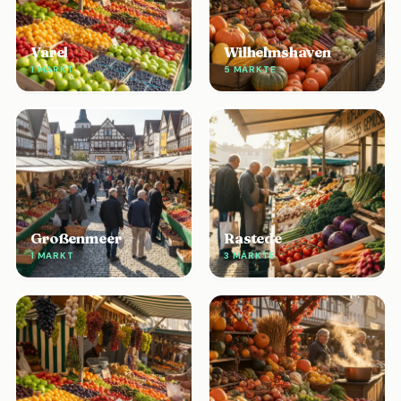
Varel
Wilhelmshaven
1 MARKT
5 MÄRKTE
Großenmeer
Rastede
1 MARKT
3 MÄRKTE