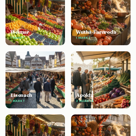
Weimar
Wutha-Farnroda
1 MARKT
1 MARKT
Eisenach
Apolda
1 MARKT
2 MÄRKTE