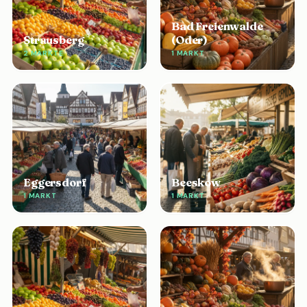
Bad Freienwalde
Strausberg
(Oder)
2 MÄRKTE
1 MARKT
Eggersdorf
Beeskow
1 MARKT
1 MARKT