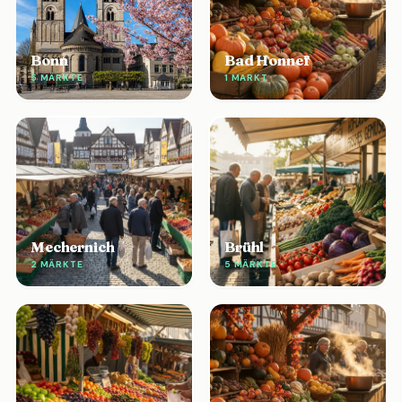
Bonn
Bad Honnef
5 MÄRKTE
1 MARKT
Mechernich
Brühl
2 MÄRKTE
5 MÄRKTE