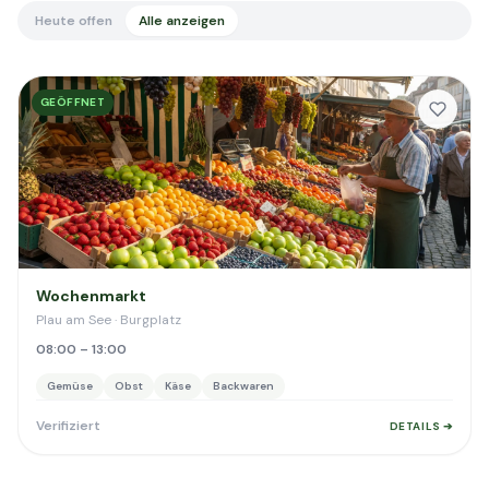
Heute offen
Alle anzeigen
GEÖFFNET
Wochenmarkt
Plau am See · Burgplatz
08:00 – 13:00
Gemüse
Obst
Käse
Backwaren
Verifiziert
DETAILS ➔