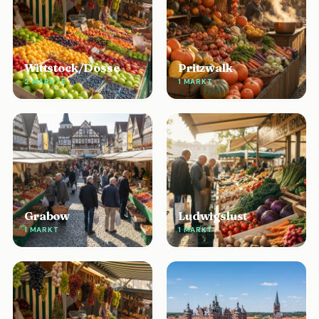
Wittstock/Dosse
Pritzwalk
2 MÄRKTE
1 MARKT
Grabow
Ludwigslust
1 MARKT
1 MARKT