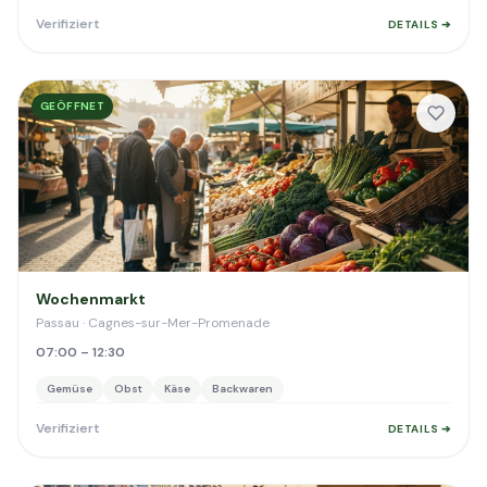
Verifiziert
DETAILS ➔
GEÖFFNET
Wochenmarkt
Passau · Cagnes-sur-Mer-Promenade
07:00 – 12:30
Gemüse
Obst
Käse
Backwaren
Verifiziert
DETAILS ➔