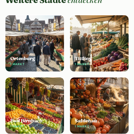
Weitere Städte
Ortenburg
Tittling
1 MARKT
1 MARKT
Bad Birnbach
Saldenau
1 MARKT
1 MARKT