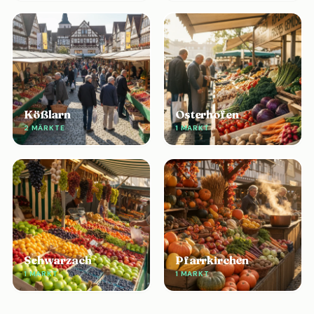
Kößlarn
Osterhofen
2 MÄRKTE
1 MARKT
Schwarzach
Pfarrkirchen
1 MARKT
1 MARKT