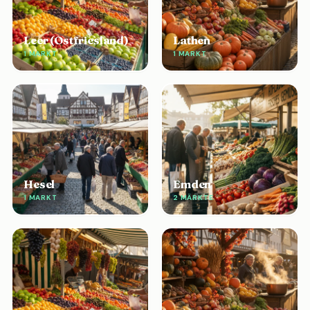
Leer (Ostfriesland)
Lathen
1 MARKT
1 MARKT
Hesel
Emden
1 MARKT
2 MÄRKTE