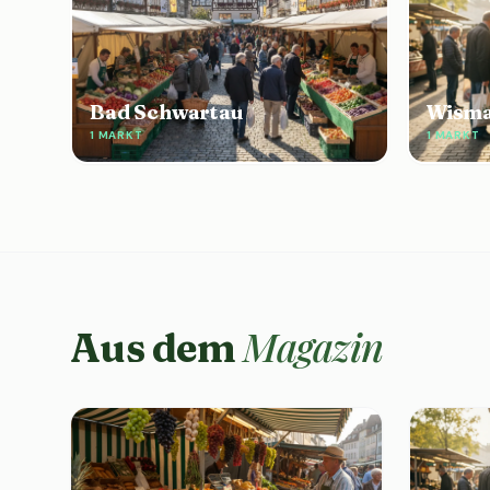
Bad Schwartau
Wism
1 MARKT
1 MARKT
Magazin
Aus dem