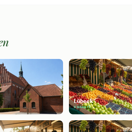
en
Lübeck
9 MÄRKTE