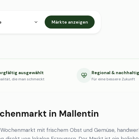
e
Märkte anzeigen
orgfältig ausgewählt
Regional & nachhalti
alität, die man schmeckt
Für eine bessere Zukunft
chenmarkt in Mallentin
en Wochenmarkt mit frischem Obst und Gemüse, handwer
en direkt von lokalen Erzeugern. Der Markt ist ein beliebt