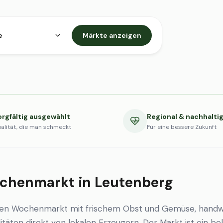
e
Märkte anzeigen
orgfältig ausgewählt
Regional & nachhalti
alität, die man schmeckt
Für eine bessere Zukunft
chenmarkt in Leutenberg
nen Wochenmarkt mit frischem Obst und Gemüse, handw
itäten direkt von lokalen Erzeugern. Der Markt ist ein be