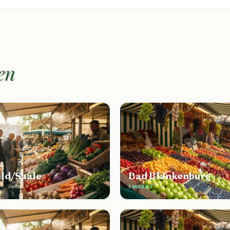
en
eld/Saale
Bad Blankenburg
1 MARKT