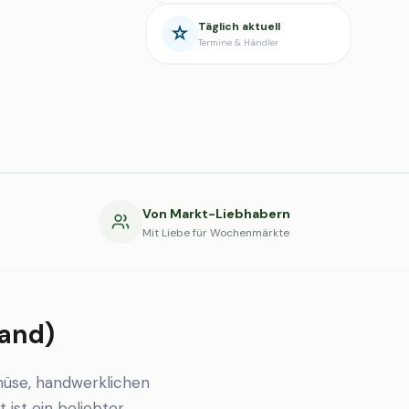
Täglich aktuell
Termine & Händler
g
Von Markt-Liebhabern
Mit Liebe für Wochenmärkte
land)
müse, handwerklichen
 ist ein beliebter