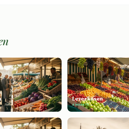
en
n
Leverkusen
E
4 MÄRKTE