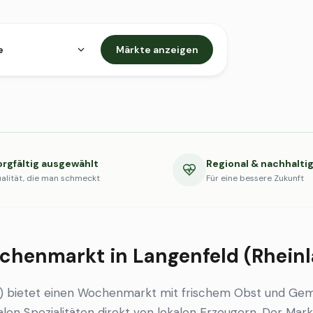
e
Märkte anzeigen
orgfältig ausgewählt
Regional & nachhalti
alität, die man schmeckt
Für eine bessere Zukunft
chenmarkt in Langenfeld (Rhein
d) bietet einen Wochenmarkt mit frischem Obst und Ge
en Spezialitäten direkt von lokalen Erzeugern. Der Markt