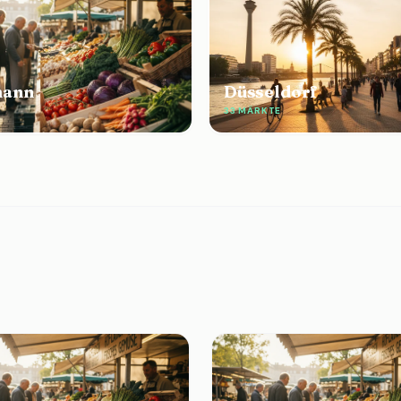
mann
Düsseldorf
33 MÄRKTE