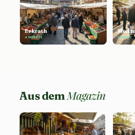
Erkrath
Mett
4 MÄRKTE
1 MARKT
Magazin
Aus dem