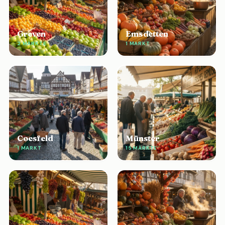
Greven
Emsdetten
2 MÄRKTE
1 MARKT
Coesfeld
Münster
1 MARKT
15 MÄRKTE