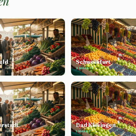
en
eld
Schweinfurt
2 MÄRKTE
rstadt
Bad Kissingen
1 MARKT