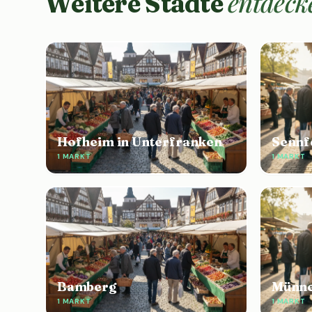
entdeck
Weitere Städte
Hofheim in Unterfranken
Sennf
1 MARKT
1 MARKT
Bamberg
Münne
1 MARKT
1 MARKT