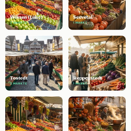
Winsen (Luhe)
Seevetal
2 MÄRKTE
1 MARKT
Tostedt
Reppenstedt
2 MÄRKTE
1 MARKT