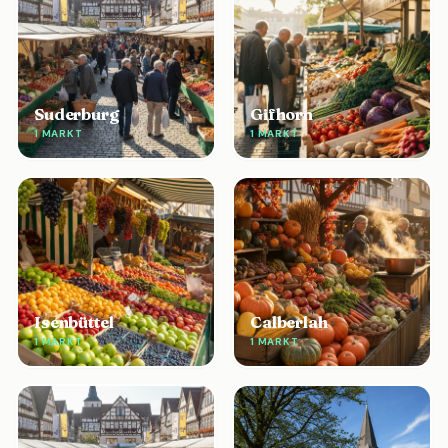
Suderburg
Gifhorn
1 MARKT
1 MARKT
Isenbüttel
Calberlah
1 MARKT
1 MARKT