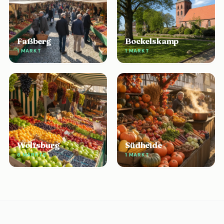
Faßberg
Bockelskamp
1 MARKT
1 MARKT
Wolfsburg
Südheide
6 MÄRKTE
1 MARKT