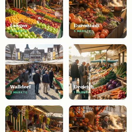
Langen
Darmstadt
3 MÄRKTE
5 MÄRKTE
Walldorf
Dreieich
2 MÄRKTE
1 MARKT