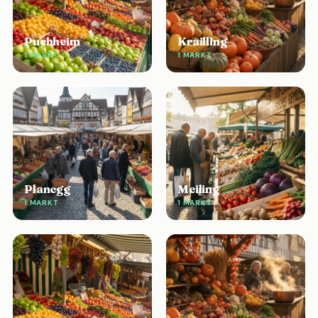
Puchheim
Krailling
1 MARKT
1 MARKT
Planegg
Meiling
1 MARKT
1 MARKT