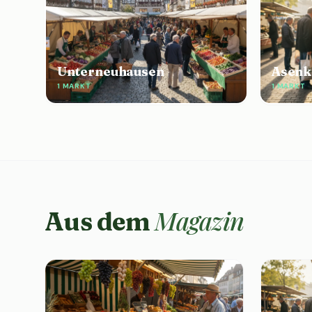
Unterneuhausen
Asenk
1 MARKT
1 MARKT
Magazin
Aus dem