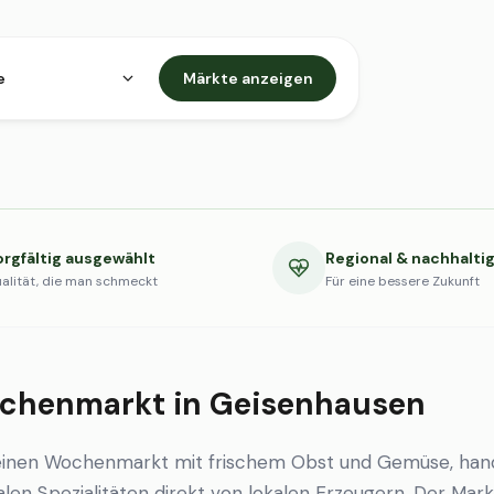
e
Märkte anzeigen
orgfältig ausgewählt
Regional & nachhalti
alität, die man schmeckt
Für eine bessere Zukunft
chenmarkt in Geisenhausen
einen Wochenmarkt mit frischem Obst und Gemüse, han
en Spezialitäten direkt von lokalen Erzeugern. Der Markt