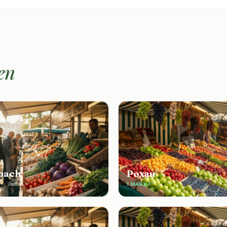
en
bach
Poxau
1 MARKT