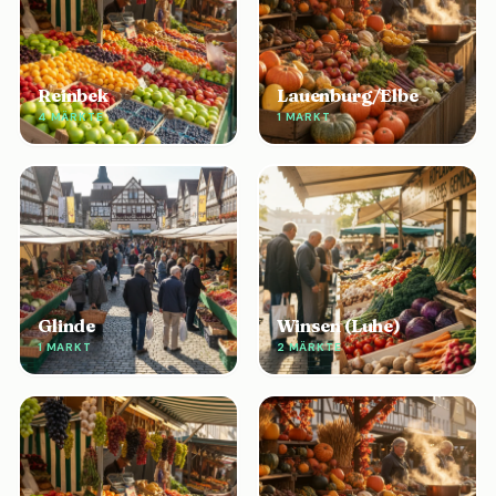
Reinbek
Lauenburg/Elbe
4 MÄRKTE
1 MARKT
Glinde
Winsen (Luhe)
1 MARKT
2 MÄRKTE