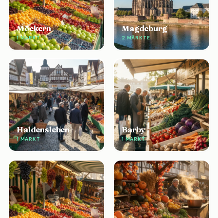
Möckern
Magdeburg
1 MARKT
2 MÄRKTE
Haldensleben
Barby
1 MARKT
1 MARKT