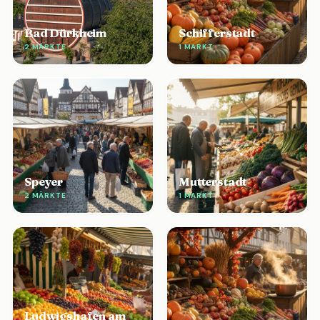
Bad Dürkheim
Schifferstadt
2 MÄRKTE
1 MARKT
Speyer
Mutterstadt
2 MÄRKTE
1 MARKT
Ludwigshafen am