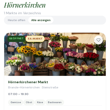
Hörnerkirchen
1
Märkte im Verzeichnis
Heute offen
Alle anzeigen
GEÖFFNET
SA-MARKT
Hörnerkirchener Markt
Brande-Hörnerkirchen · Steinstraße
07:00 – 19:30
Gemüse
Obst
Käse
Backwaren