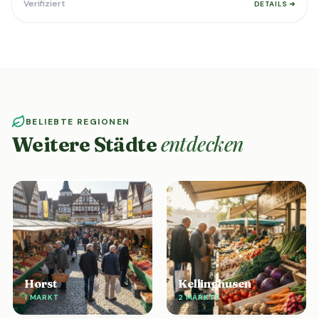
Verifiziert
DETAILS ➔
BELIEBTE REGIONEN
entdecken
Weitere Städte
Horst
Kellinghusen
1 MARKT
2 MÄRKTE