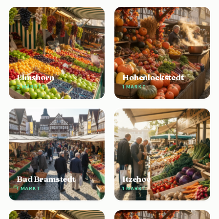
Elmshorn
Hohenlockstedt
2 MÄRKTE
1 MARKT
Bad Bramstedt
Itzehoe
1 MARKT
1 MARKT