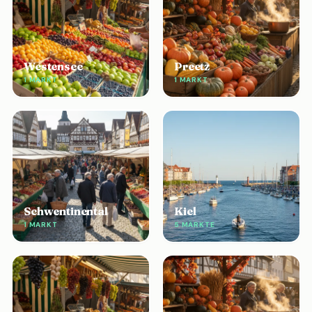
Westensee
Preetz
1 MARKT
1 MARKT
Schwentinental
Kiel
1 MARKT
5 MÄRKTE