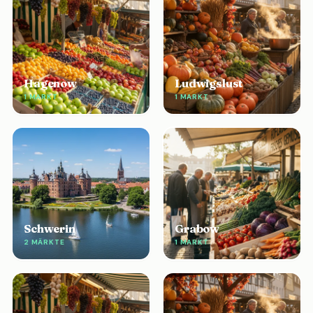
Hagenow
Ludwigslust
1 MARKT
1 MARKT
Schwerin
Grabow
2 MÄRKTE
1 MARKT