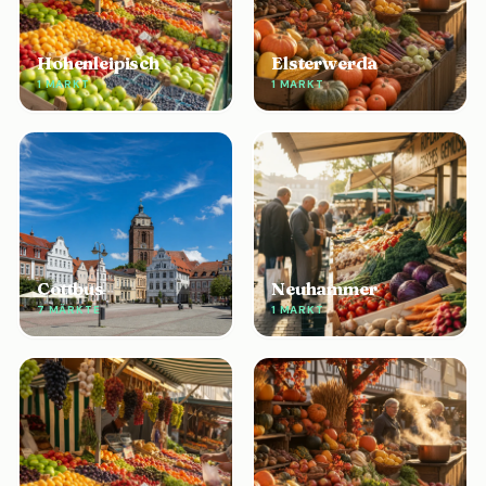
Hohenleipisch
Elsterwerda
1 MARKT
1 MARKT
Cottbus
Neuhammer
7 MÄRKTE
1 MARKT