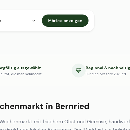
e
Märkte anzeigen
orgfältig ausgewählt
Regional & nachhalti
alität, die man schmeckt
Für eine bessere Zukunft
chenmarkt in Bernried
n Wochenmarkt mit frischem Obst und Gemüse, handwerk
en direkt von lokalen Erzeugern. Der Markt ist ein beliebt