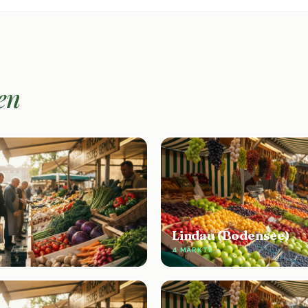
en
Lindau (Bodensee)
4 MÄRKTE