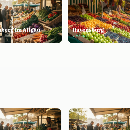
nberg im Allgäu
Ravensburg
2 MÄRKTE