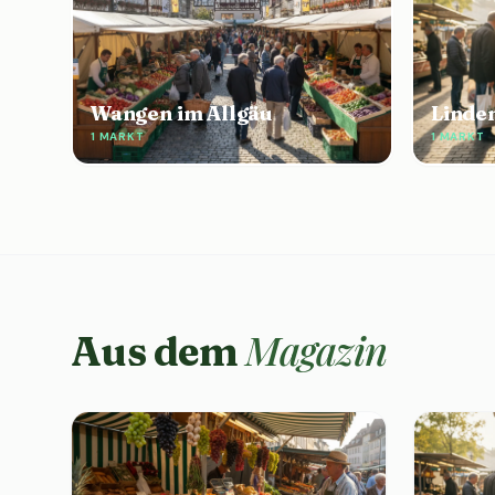
Wangen im Allgäu
Linde
1 MARKT
1 MARKT
Magazin
Aus dem