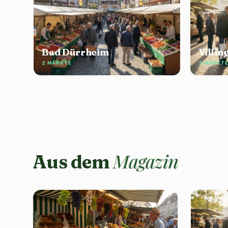
Bad Dürrheim
Villi
2 MÄRKTE
2 MÄRKT
Magazin
Aus dem