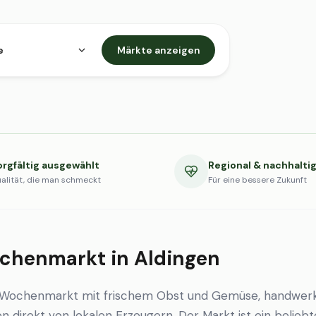
e
Märkte anzeigen
orgfältig ausgewählt
Regional & nachhalti
alität, die man schmeckt
Für eine bessere Zukunft
chenmarkt in Aldingen
n Wochenmarkt mit frischem Obst und Gemüse, handwerk
en direkt von lokalen Erzeugern. Der Markt ist ein beliebt