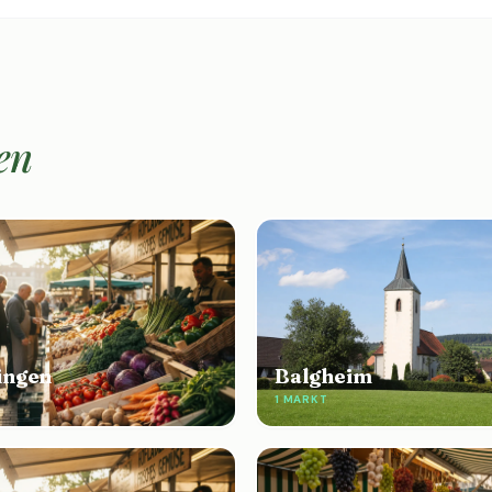
en
ingen
Balgheim
1 MARKT