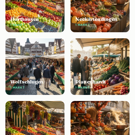
Harthausen
Neckartenzlingen
1 MARKT
1 MARKT
Wolfschlugen
Plattenhardt
1 MARKT
1 MARKT