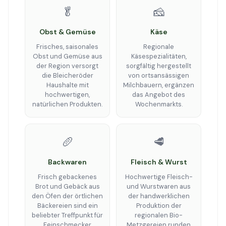
🥬
🧀
Obst & Gemüse
Käse
Frisches, saisonales
Regionale
Obst und Gemüse aus
Käsespezialitäten,
der Region versorgt
sorgfältig hergestellt
die Bleicheröder
von ortsansässigen
Haushalte mit
Milchbauern, ergänzen
hochwertigen,
das Angebot des
natürlichen Produkten.
Wochenmarkts.
🥖
🥩
Backwaren
Fleisch & Wurst
Frisch gebackenes
Hochwertige Fleisch-
Brot und Gebäck aus
und Wurstwaren aus
den Öfen der örtlichen
der handwerklichen
Bäckereien sind ein
Produktion der
beliebter Treffpunkt für
regionalen Bio-
Feinschmecker.
Metzgereien runden