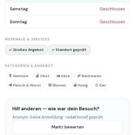
Samstag
Geschlossen
Sonntag
Geschlossen
MERKMALE & SERVICES
✓ Großes Angebot
✓ Standort geprüft
KATEGORIEN & ANGEBOT
🥬 Gemüse
🍎 Obst
🧀 Käse
🥖 Backwaren
🥩 Fleisch & Wurst
🌸 Blumen
🍯 Honig
🥚 Eier
Hilf anderen — wie war dein Besuch?
Anonym · keine Anmeldung · redaktionell geprüft
Markt bewerten