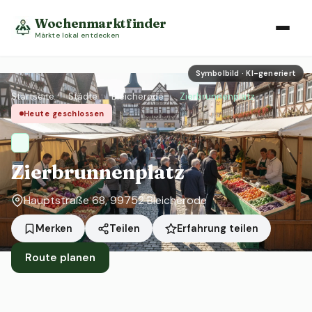
Wochenmarktfinder
Märkte lokal entdecken
Symbolbild · KI-generiert
Startseite
›
Städte
›
Bleicherode
›
Zierbrunnenplatz
Heute geschlossen
Zierbrunnenplatz
Hauptstraße 68, 99752 Bleicherode
Erfahrung teilen
Merken
Teilen
Route planen