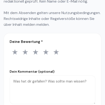
redaktionell geprüft. Kein Name oder E-Mail nötig.
Mit dem Absenden gelten unsere
Nutzungsbedingungen
.
Rechtswidrige Inhalte oder Regelverstöße können Sie
über
Inhalt melden
melden.
Deine Bewertung
*
★
★
★
★
★
1 Stern
2 Sterne
3 Sterne
4 Sterne
5 Sterne
Dein Kommentar (optional)