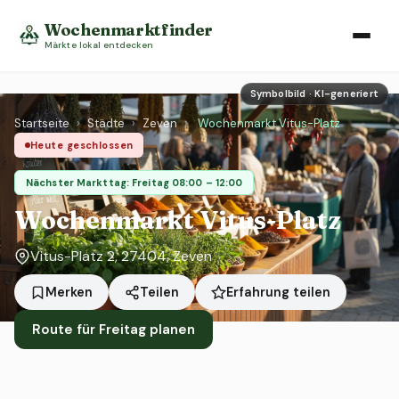
Wochenmarktfinder
Märkte lokal entdecken
Symbolbild · KI-generiert
Startseite
›
Städte
›
Zeven
›
Wochenmarkt Vitus-Platz
Heute geschlossen
Nächster Markttag: Freitag 08:00 – 12:00
Wochenmarkt Vitus-Platz
Vitus-Platz 2, 27404, Zeven
Erfahrung teilen
Merken
Teilen
Route für Freitag planen