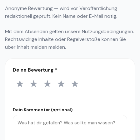
Anonyme Bewertung — wird vor Veröffentlichung
redaktionell geprüft. Kein Name oder E-Mail nötig.
Mit dem Absenden gelten unsere
Nutzungsbedingungen
.
Rechtswidrige Inhalte oder Regelverstöße können Sie
über
Inhalt melden
melden.
Deine Bewertung
*
★
★
★
★
★
1 Stern
2 Sterne
3 Sterne
4 Sterne
5 Sterne
Dein Kommentar (optional)