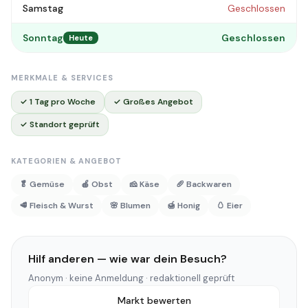
Samstag
Geschlossen
Sonntag
Geschlossen
Heute
MERKMALE & SERVICES
✓ 1 Tag pro Woche
✓ Großes Angebot
✓ Standort geprüft
KATEGORIEN & ANGEBOT
🥬 Gemüse
🍎 Obst
🧀 Käse
🥖 Backwaren
🥩 Fleisch & Wurst
🌸 Blumen
🍯 Honig
🥚 Eier
Hilf anderen — wie war dein Besuch?
Anonym · keine Anmeldung · redaktionell geprüft
Markt bewerten