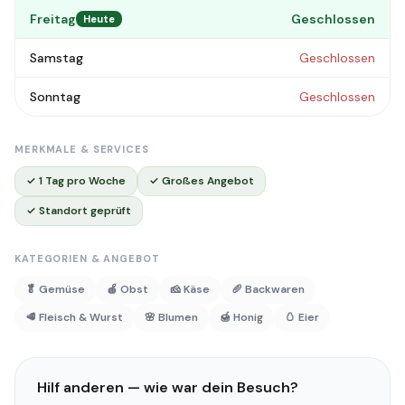
Freitag
Geschlossen
Heute
Samstag
Geschlossen
Sonntag
Geschlossen
MERKMALE & SERVICES
✓ 1 Tag pro Woche
✓ Großes Angebot
✓ Standort geprüft
KATEGORIEN & ANGEBOT
🥬 Gemüse
🍎 Obst
🧀 Käse
🥖 Backwaren
🥩 Fleisch & Wurst
🌸 Blumen
🍯 Honig
🥚 Eier
Hilf anderen — wie war dein Besuch?