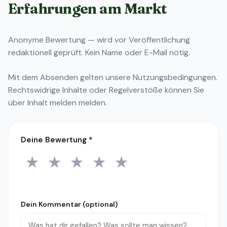
Erfahrungen am Markt
Anonyme Bewertung — wird vor Veröffentlichung
redaktionell geprüft. Kein Name oder E-Mail nötig.
Mit dem Absenden gelten unsere
Nutzungsbedingungen
.
Rechtswidrige Inhalte oder Regelverstöße können Sie
über
Inhalt melden
melden.
Deine Bewertung
*
★
★
★
★
★
1 Stern
2 Sterne
3 Sterne
4 Sterne
5 Sterne
Dein Kommentar (optional)