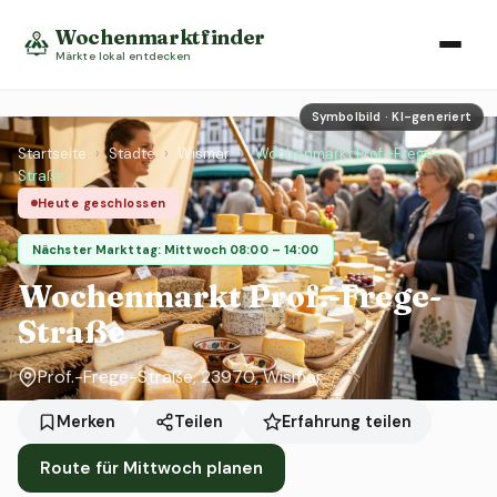
Wochenmarktfinder
Märkte lokal entdecken
Symbolbild · KI-generiert
Startseite
›
Städte
›
Wismar
›
Wochenmarkt Prof.-Frege-
Straße
Heute geschlossen
Nächster Markttag: Mittwoch 08:00 – 14:00
Wochenmarkt Prof.-Frege-
Straße
Prof.-Frege-Straße, 23970, Wismar
Erfahrung teilen
Merken
Teilen
Route für Mittwoch planen