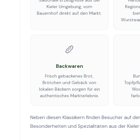
Saisonale Erzeugnisse aus der
Handw
Kieler Umgebung, vom
Region
Bauernhof direkt auf den Markt.
bie
Wurstwar
🥖
Backwaren
Frisch gebackenes Brot,
Bun
Brötchen und Gebäck von
Topfpfl
lokalen Bäckern sorgen für ein
Woc
authentisches Markterlebnis.
farb
Neben diesen Klassikern finden Besucher auf d
Besonderheiten und Spezialitäten aus der Kieler