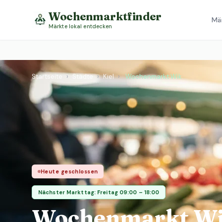
Wochenmarktfinder
Mä
Märkte lokal entdecken
Startseite
›
Städte
›
Kiel
›
Wochenmarkt Wik
Heute geschlossen
Nächster Markttag: Freitag 09:00 – 18:00
Wochenmarkt W