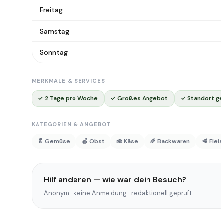
Freitag
Samstag
Sonntag
MERKMALE & SERVICES
✓ 2 Tage pro Woche
✓ Großes Angebot
✓ Standort g
KATEGORIEN & ANGEBOT
🥬 Gemüse
🍎 Obst
🧀 Käse
🥖 Backwaren
🥩 Fle
Hilf anderen — wie war dein Besuch?
Anonym · keine Anmeldung · redaktionell geprüft