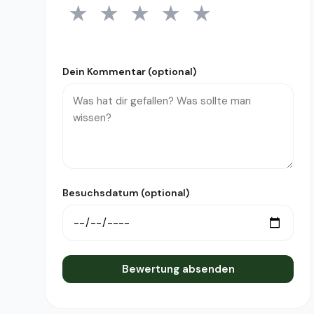
★
★
★
★
★
1 Stern
2 Sterne
3 Sterne
4 Sterne
5 Sterne
Dein Kommentar (optional)
Besuchsdatum (optional)
Bewertung absenden