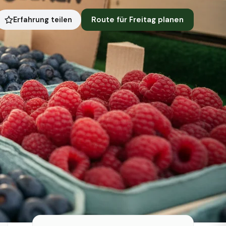
Route für Freitag planen
Erfahrung teilen
Symbolbild · KI-generiert
Status heute
Heute geschlossen