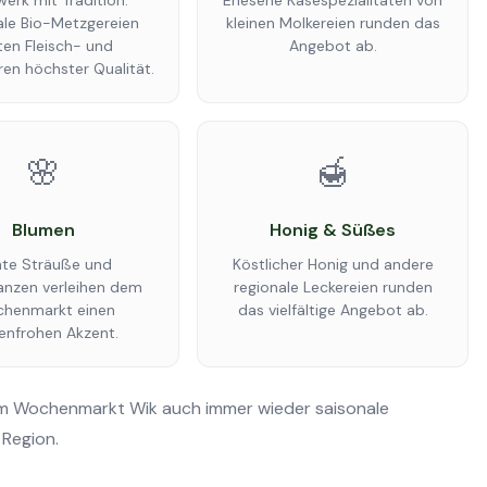
erk mit Tradition:
Erlesene Käsespezialitäten von
ale Bio-Metzgereien
kleinen Molkereien runden das
ten Fleisch- und
Angebot ab.
en höchster Qualität.
🌸
🍯
Blumen
Honig & Süßes
te Sträuße und
Köstlicher Honig und andere
anzen verleihen dem
regionale Leckereien runden
henmarkt einen
das vielfältige Angebot ab.
enfrohen Akzent.
em Wochenmarkt Wik auch immer wieder saisonale
 Region.