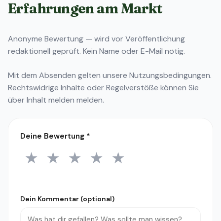
Erfahrungen am Markt
Anonyme Bewertung — wird vor Veröffentlichung
redaktionell geprüft. Kein Name oder E-Mail nötig.
Mit dem Absenden gelten unsere
Nutzungsbedingungen
.
Rechtswidrige Inhalte oder Regelverstöße können Sie
über
Inhalt melden
melden.
Deine Bewertung
*
★
★
★
★
★
1 Stern
2 Sterne
3 Sterne
4 Sterne
5 Sterne
Dein Kommentar (optional)