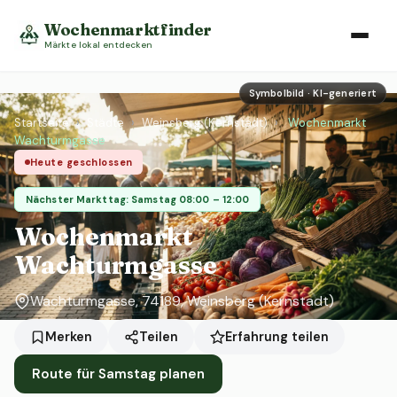
Wochenmarktfinder
Märkte lokal entdecken
Symbolbild · KI-generiert
Startseite
›
Städte
›
Weinsberg (Kernstadt)
›
Wochenmarkt
Wachturmgasse
Heute geschlossen
Nächster Markttag: Samstag 08:00 – 12:00
Wochenmarkt
Wachturmgasse
Wachturmgasse, 74189, Weinsberg (Kernstadt)
Erfahrung teilen
Merken
Teilen
Route für Samstag planen