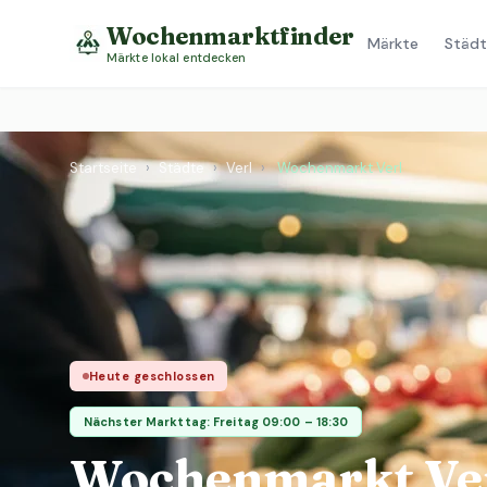
Wochenmarktfinder
Märkte
Städt
Märkte lokal entdecken
Startseite
›
Städte
›
Verl
›
Wochenmarkt Verl
Heute geschlossen
Nächster Markttag: Freitag 09:00 – 18:30
Wochenmarkt Ve