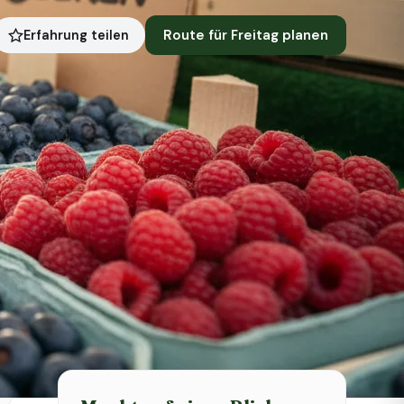
Route für Freitag planen
Erfahrung teilen
Symbolbild · KI-generiert
Status heute
Heute geschlossen