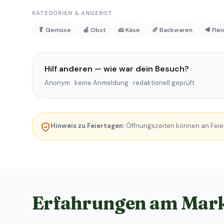
KATEGORIEN & ANGEBOT
🥬 Gemüse
🍎 Obst
🧀 Käse
🥖 Backwaren
🥩 Fle
Hilf anderen — wie war dein Besuch?
Anonym · keine Anmeldung · redaktionell geprüft
Hinweis zu Feiertagen:
Öffnungszeiten können an Feie
Erfahrungen am Mar