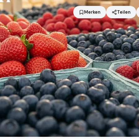
Merken
Teilen
Standort
Verl
Händler