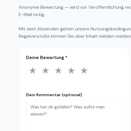
Anonyme Bewertung — wird vor Veröffentlichung reda
E-Mail nötig.
Mit dem Absenden gelten unsere
Nutzungsbedingu
Regelverstöße können Sie über
Inhalt melden
melden
Deine Bewertung
*
★
★
★
★
★
1 Stern
2 Sterne
3 Sterne
4 Sterne
5 Sterne
Dein Kommentar (optional)