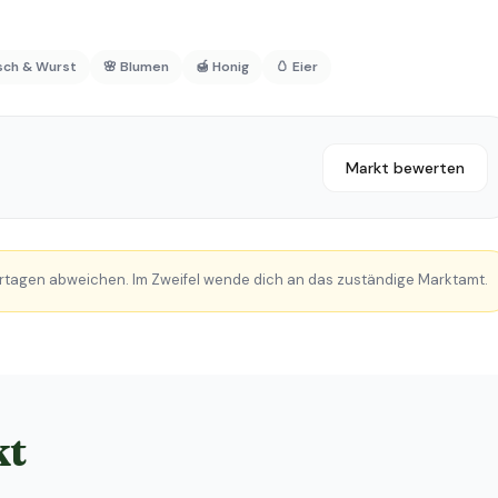
isch & Wurst
🌸 Blumen
🍯 Honig
🥚 Eier
Markt bewerten
rtagen abweichen. Im Zweifel wende dich an das zuständige Marktamt.
kt