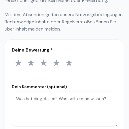
redaktionell geprüft. Kein Name oder E-Mail nötig.
Mit dem Absenden gelten unsere
Nutzungsbedingungen
.
Rechtswidrige Inhalte oder Regelverstöße können Sie
über
Inhalt melden
melden.
Deine Bewertung
*
★
★
★
★
★
1 Stern
2 Sterne
3 Sterne
4 Sterne
5 Sterne
Dein Kommentar (optional)