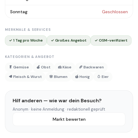
Sonntag
Geschlossen
MERKMALE & SERVICES
✓ 1 Tag pro Woche
✓ Großes Angebot
✓ OSM-verifiziert
KATEGORIEN & ANGEBOT
🥬 Gemüse
🍎 Obst
🧀 Käse
🥖 Backwaren
🥩 Fleisch & Wurst
🌸 Blumen
🍯 Honig
🥚 Eier
Hilf anderen — wie war dein Besuch?
Anonym · keine Anmeldung · redaktionell geprüft
Markt bewerten