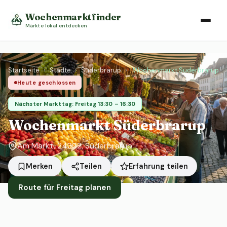
Wochenmarktfinder
Märkte lokal entdecken
Startseite
›
Städte
›
Süderbrarup
›
Wochenmarkt Süderbrarup
Heute geschlossen
Nächster Markttag: Freitag 13:30 – 16:30
Wochenmarkt Süderbrarup
Am Markt, 24392, Süderbrarup
Erfahrung teilen
Merken
Teilen
Route für Freitag planen