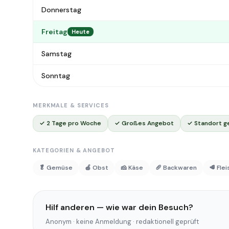
Donnerstag
Freitag
Heute
Samstag
Sonntag
MERKMALE & SERVICES
✓ 2 Tage pro Woche
✓ Großes Angebot
✓ Standort g
KATEGORIEN & ANGEBOT
🥬 Gemüse
🍎 Obst
🧀 Käse
🥖 Backwaren
🥩 Fle
Hilf anderen — wie war dein Besuch?
Anonym · keine Anmeldung · redaktionell geprüft