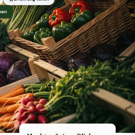
nen
Symbolbild · KI-generiert
Status heute
Heute geschlossen