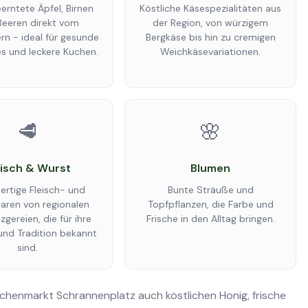
eerntete Äpfel, Birnen
Köstliche Käsespezialitäten aus
Beeren direkt vom
der Region, von würzigem
n - ideal für gesunde
Bergkäse bis hin zu cremigen
s und leckere Kuchen.
Weichkäsevariationen.
🥩
🌸
eisch & Wurst
Blumen
rtige Fleisch- und
Bunte Sträuße und
aren von regionalen
Topfpflanzen, die Farbe und
gereien, die für ihre
Frische in den Alltag bringen.
und Tradition bekannt
sind.
chenmarkt Schrannenplatz auch köstlichen Honig, frische