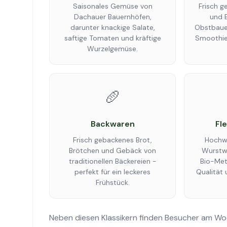
Saisonales Gemüse von
Frisch g
Dachauer Bauernhöfen,
und 
darunter knackige Salate,
Obstbauer
saftige Tomaten und kräftige
Smoothie
Wurzelgemüse.
🥖
Backwaren
Fl
Frisch gebackenes Brot,
Hochwe
Brötchen und Gebäck von
Wurstw
traditionellen Bäckereien -
Bio-Metz
perfekt für ein leckeres
Qualität 
Frühstück.
Neben diesen Klassikern finden Besucher am Wo