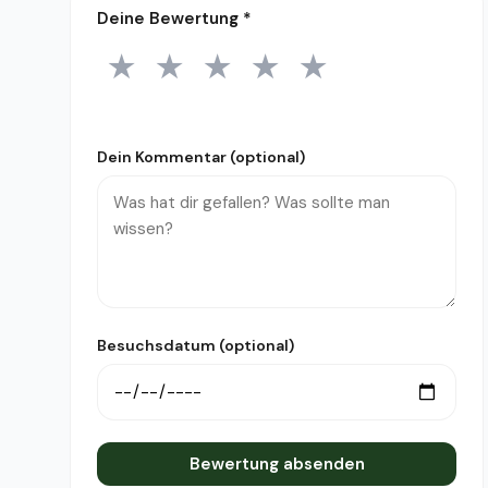
Deine Bewertung
*
★
★
★
★
★
1 Stern
2 Sterne
3 Sterne
4 Sterne
5 Sterne
Dein Kommentar (optional)
Besuchsdatum (optional)
Bewertung absenden