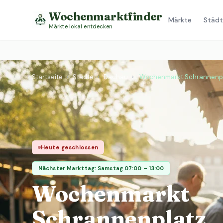
Wochenmarktfinder
Märkte
Städt
Märkte lokal entdecken
Startseite
›
Städte
›
Dachau
›
Wochenmarkt Schrannenp
Heute geschlossen
Nächster Markttag: Samstag 07:00 – 13:00
Wochenmarkt
Schrannenplatz