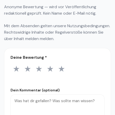
Anonyme Bewertung — wird vor Veröffentlichung
redaktionell geprüft. Kein Name oder E-Mail nötig.
Mit dem Absenden gelten unsere
Nutzungsbedingungen
.
Rechtswidrige Inhalte oder Regelverstöße können Sie
über
Inhalt melden
melden.
Deine Bewertung
*
★
★
★
★
★
1 Stern
2 Sterne
3 Sterne
4 Sterne
5 Sterne
Dein Kommentar (optional)