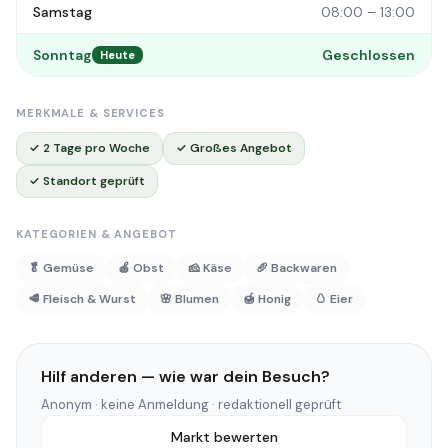
Samstag
08:00 – 13:00
Sonntag
Geschlossen
Heute
MERKMALE & SERVICES
✓ 2 Tage pro Woche
✓ Großes Angebot
✓ Standort geprüft
KATEGORIEN & ANGEBOT
🥬 Gemüse
🍎 Obst
🧀 Käse
🥖 Backwaren
🥩 Fleisch & Wurst
🌸 Blumen
🍯 Honig
🥚 Eier
Hilf anderen — wie war dein Besuch?
Anonym · keine Anmeldung · redaktionell geprüft
Markt bewerten