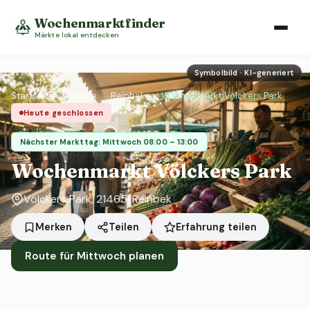
Wochenmarktfinder
Märkte lokal entdecken
Symbolbild · KI-generiert
Startseite
›
Städte
›
Reinbek
›
Wochenmarkt Völckers Park
Heute geschlossen
Nächster Markttag: Mittwoch 08:00 – 13:00
Wochenmarkt Völckers Park
Völckers Park, 21465, Reinbek
Erfahrung teilen
Merken
Teilen
Route für Mittwoch planen