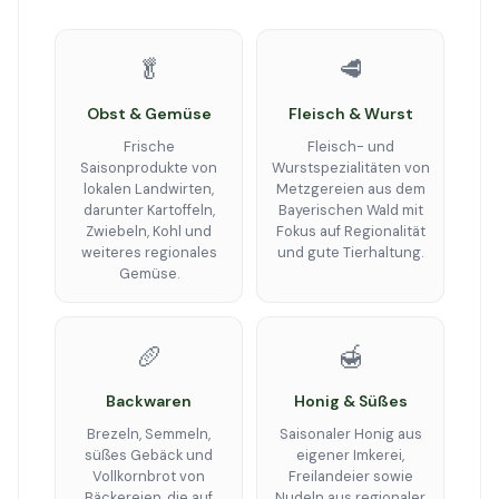
🥬
🥩
Obst & Gemüse
Fleisch & Wurst
Frische
Fleisch- und
Saisonprodukte von
Wurstspezialitäten von
lokalen Landwirten,
Metzgereien aus dem
darunter Kartoffeln,
Bayerischen Wald mit
Zwiebeln, Kohl und
Fokus auf Regionalität
weiteres regionales
und gute Tierhaltung.
Gemüse.
🥖
🍯
Backwaren
Honig & Süßes
Brezeln, Semmeln,
Saisonaler Honig aus
süßes Gebäck und
eigener Imkerei,
Vollkornbrot von
Freilandeier sowie
Bäckereien, die auf
Nudeln aus regionaler