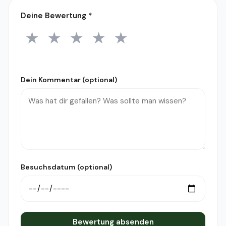
Deine Bewertung
*
★
★
★
★
★
1 Stern
2 Sterne
3 Sterne
4 Sterne
5 Sterne
Dein Kommentar (optional)
Besuchsdatum (optional)
Bewertung absenden