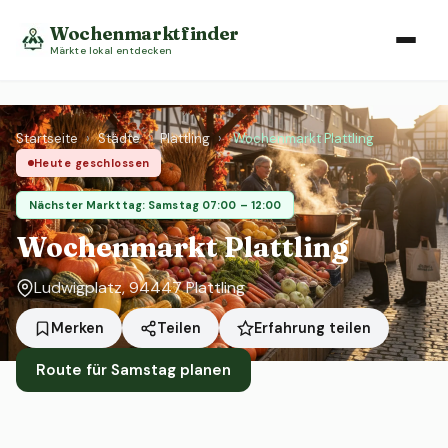
Wochenmarktfinder
Märkte lokal entdecken
Startseite
›
Städte
›
Plattling
›
Wochenmarkt Plattling
Heute geschlossen
Nächster Markttag: Samstag 07:00 – 12:00
Wochenmarkt Plattling
Ludwigplatz, 94447 Plattling
Erfahrung teilen
Merken
Teilen
Route für Samstag planen