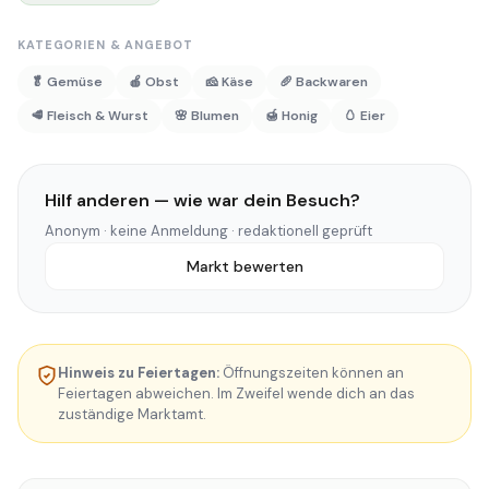
KATEGORIEN & ANGEBOT
🥬 Gemüse
🍎 Obst
🧀 Käse
🥖 Backwaren
🥩 Fleisch & Wurst
🌸 Blumen
🍯 Honig
🥚 Eier
Hilf anderen — wie war dein Besuch?
Anonym · keine Anmeldung · redaktionell geprüft
Markt bewerten
Hinweis zu Feiertagen:
Öffnungszeiten können an
Feiertagen abweichen. Im Zweifel wende dich an das
zuständige Marktamt.