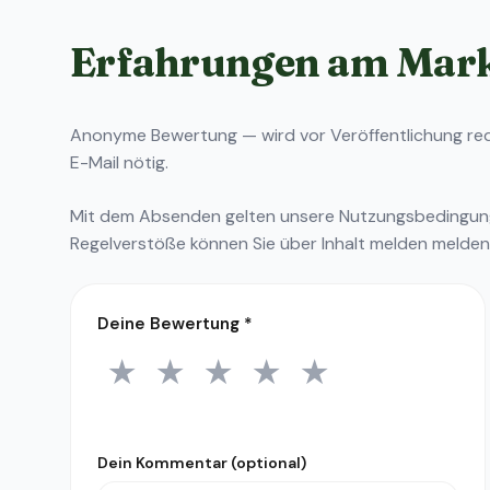
Erfahrungen am Mar
Anonyme Bewertung — wird vor Veröffentlichung reda
E-Mail nötig.
Mit dem Absenden gelten unsere
Nutzungsbedingu
Regelverstöße können Sie über
Inhalt melden
melden
Deine Bewertung
*
★
★
★
★
★
1 Stern
2 Sterne
3 Sterne
4 Sterne
5 Sterne
Dein Kommentar (optional)