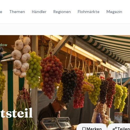
e
Themen
Händler
Regionen
Flohmärkte
Magazin
ndow
steil
Merken
Teilen