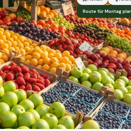
Route für Montag pla
Standort
Cottbus
Händler