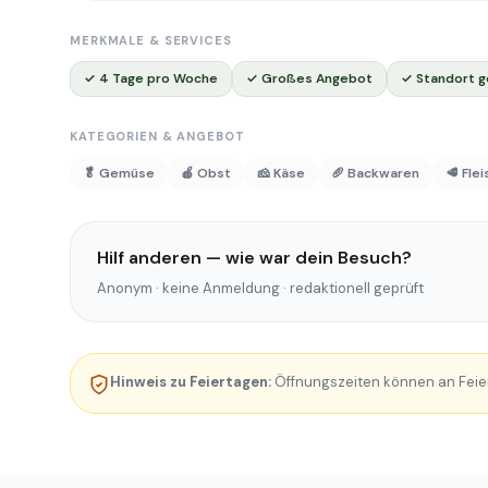
MERKMALE & SERVICES
✓ 4 Tage pro Woche
✓ Großes Angebot
✓ Standort g
KATEGORIEN & ANGEBOT
🥬 Gemüse
🍎 Obst
🧀 Käse
🥖 Backwaren
🥩 Fle
Hilf anderen — wie war dein Besuch?
Anonym · keine Anmeldung · redaktionell geprüft
Hinweis zu Feiertagen:
Öffnungszeiten können an Feie