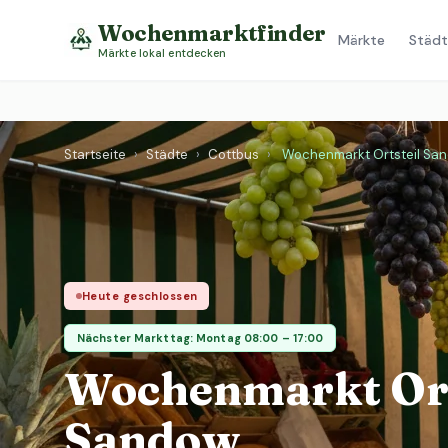
Wochenmarktfinder
Märkte
Städt
Märkte lokal entdecken
Startseite
›
Städte
›
Cottbus
›
Wochenmarkt Ortsteil Sa
Heute geschlossen
Nächster Markttag: Montag 08:00 – 17:00
Wochenmarkt Ort
Sandow