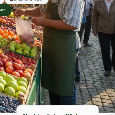
nen
Symbolbild · KI-generiert
Status heute
Heute geschlossen