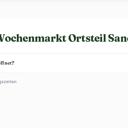
Wochenmarkt Ortsteil Sa
ffnet?
gszeiten: