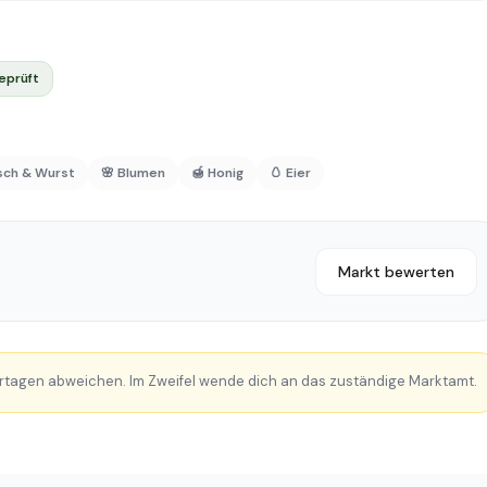
eprüft
isch & Wurst
🌸 Blumen
🍯 Honig
🥚 Eier
Markt bewerten
rtagen abweichen. Im Zweifel wende dich an das zuständige Marktamt.