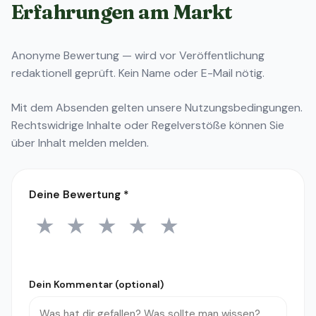
Erfahrungen am Markt
Anonyme Bewertung — wird vor Veröffentlichung
redaktionell geprüft. Kein Name oder E-Mail nötig.
Mit dem Absenden gelten unsere
Nutzungsbedingungen
.
Rechtswidrige Inhalte oder Regelverstöße können Sie
über
Inhalt melden
melden.
Deine Bewertung
*
★
★
★
★
★
1 Stern
2 Sterne
3 Sterne
4 Sterne
5 Sterne
Dein Kommentar (optional)