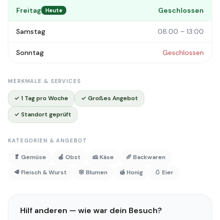
Freitag
Geschlossen
Heute
Samstag
08:00 – 13:00
Sonntag
Geschlossen
MERKMALE & SERVICES
✓ 1 Tag pro Woche
✓ Großes Angebot
✓ Standort geprüft
KATEGORIEN & ANGEBOT
🥬 Gemüse
🍎 Obst
🧀 Käse
🥖 Backwaren
🥩 Fleisch & Wurst
🌸 Blumen
🍯 Honig
🥚 Eier
Hilf anderen — wie war dein Besuch?