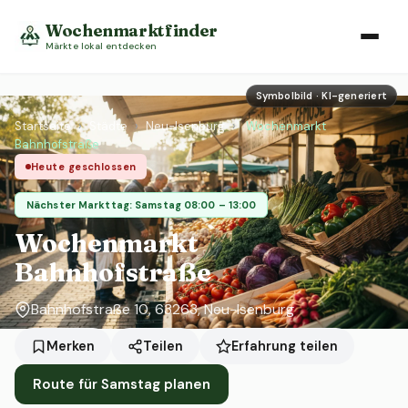
Wochenmarktfinder
Märkte lokal entdecken
Symbolbild · KI-generiert
Startseite
›
Städte
›
Neu-Isenburg
›
Wochenmarkt
Bahnhofstraße
Heute geschlossen
Nächster Markttag: Samstag 08:00 – 13:00
Wochenmarkt
Bahnhofstraße
Bahnhofstraße 10, 63263, Neu-Isenburg
Erfahrung teilen
Merken
Teilen
Route für Samstag planen