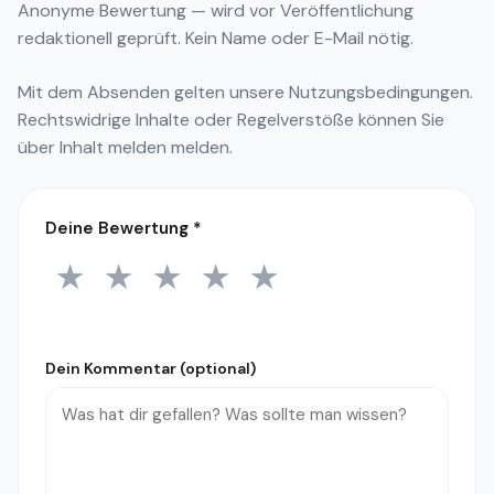
Anonyme Bewertung — wird vor Veröffentlichung
redaktionell geprüft. Kein Name oder E-Mail nötig.
Mit dem Absenden gelten unsere
Nutzungsbedingungen
.
Rechtswidrige Inhalte oder Regelverstöße können Sie
über
Inhalt melden
melden.
Deine Bewertung
*
★
★
★
★
★
1 Stern
2 Sterne
3 Sterne
4 Sterne
5 Sterne
Dein Kommentar (optional)