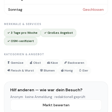
Sonntag
Geschlossen
MERKMALE & SERVICES
✓ 3 Tage pro Woche
✓ Großes Angebot
✓ OSM-verifiziert
KATEGORIEN & ANGEBOT
🥬 Gemüse
🍎 Obst
🧀 Käse
🥖 Backwaren
🥩 Fleisch & Wurst
🌸 Blumen
🍯 Honig
🥚 Eier
Hilf anderen — wie war dein Besuch?
Anonym · keine Anmeldung · redaktionell geprüft
Markt bewerten