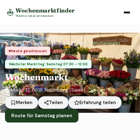
Wochenmarktfinder
Märkte lokal entdecken
Startseite
›
Städte
›
Naumburg (Saale)
›
Wochenmarkt
Heute geschlossen
Nächster Markttag: Samstag 07:30 – 12:00
Wochenmarkt
Markt 12, 6618, Naumburg (Saale)
Erfahrung teilen
Merken
Teilen
Route für Samstag planen